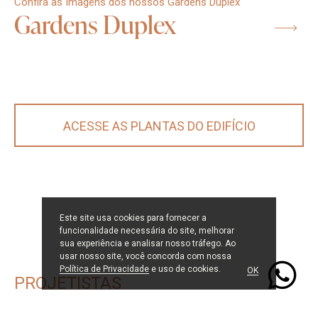
Confira as Imagens dos nossos Gardens Duplex
Gardens Duplex
Nome
ACESSE AS PLANTAS DO EDIFÍCIO
Whatsapp
E-mail
Este site usa cookies para fornecer a
funcionalidade necessária do site, melhorar
sua experiência e analisar nosso tráfego. Ao
usar nosso site, você concorda com nossa
Política de Privacidade
e uso de cookies.
OK
PROJETISTAS
INICIAR CONVERSA