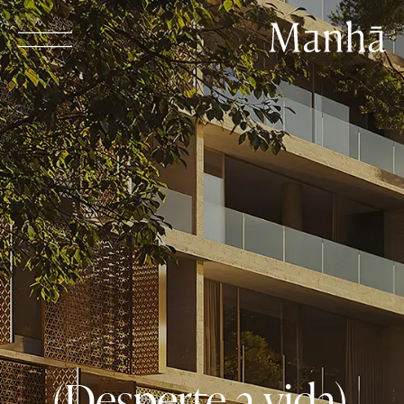
ENTRE EM CONTATO
PORTAL DO CLIENTE
Edifício Manhã
Projetistas
Filme Edifício Manhã
Fachada
Paisagismo
Interiores
(Desperte
a
vida)